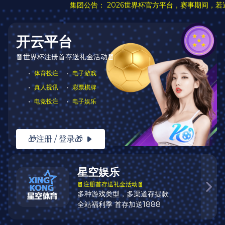
立即注册
爱游戏体育
带您畅享全球体育
盛事
专业平台，数据精准，
高清直播
覆盖热门体育项
目。
聚焦足球、篮球、电竞等赛事，
每日内容实时更
新
。
极速访问
下载APP