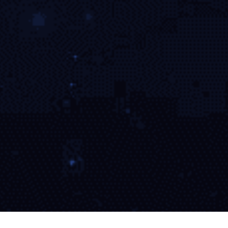
数据中心
整合历史战绩、球员状态与赛事趋势，爱游戏体育官网 为
专业用户提供多维度分析支持。