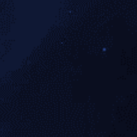
全方位赛事服务
爱游戏体育 提供覆盖多项目的专业内容，让你随时掌握第一手体
育动态
体育直播