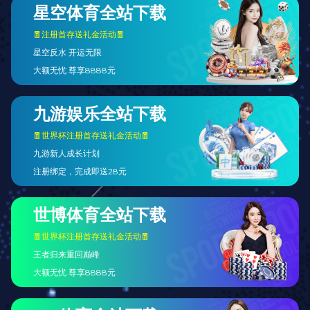
持续为用户提供高质量内容与技术保障。
平台安全稳定
架构采用多节点部署与智能容错机制，全面提升爱游戏
体育官网的访问速度与数据完整性，支持多设备并发操
作。
全球化运营体系
支持多语言界面及本地支付系统，服务覆盖东南亚、欧
美等区域，打造更贴近用户需求的本地化体验。
7x24小时服务支持
专业客服团队全年在线，提供实时响应的技术支持与使
用指导，保障平台使用无后顾之忧。